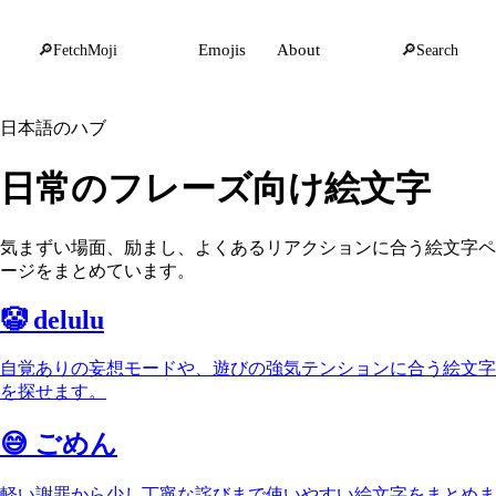
🔎
FetchMoji
Emojis
About
🔎
Search
日本語のハブ
日常のフレーズ向け絵文字
気まずい場面、励まし、よくあるリアクションに合う絵文字ペ
ージをまとめています。
🤡
delulu
自覚ありの妄想モードや、遊びの強気テンションに合う絵文字
を探せます。
😅
ごめん
軽い謝罪から少し丁寧な詫びまで使いやすい絵文字をまとめま