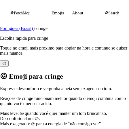
🔎
FetchMoji
Emojis
About
🔎
Search
Portugues (Brasil)
/
cringe
Escolha rapida para cringe
Toque no emoji mais proximo para copiar na hora e continue se quiser
mais nuance.
😖
😖
Emoji para cringe
Expresse desconforto e vergonha alheia sem exagerar no tom.
Reações de cringe funcionam melhor quando o emoji combina com o
quanto você quer soar ácido.
Mais leve:
quando você quer manter um tom brincalhão.
😬
Desconforto claro:
.
😖
Mais exagerado:
para a energia de “não consigo ver”.
🫣