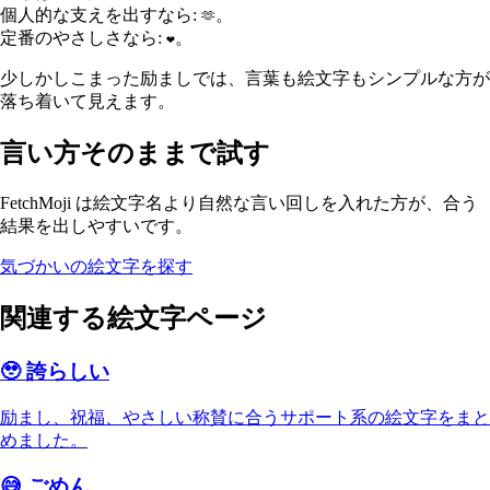
個人的な支えを出すなら:
。
🫶
定番のやさしさなら:
。
❤️
少しかしこまった励ましでは、言葉も絵文字もシンプルな方が
落ち着いて見えます。
言い方そのままで試す
FetchMoji は絵文字名より自然な言い回しを入れた方が、合う
結果を出しやすいです。
気づかいの絵文字を探す
関連する絵文字ページ
🥹
誇らしい
励まし、祝福、やさしい称賛に合うサポート系の絵文字をまと
めました。
😅
ごめん