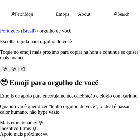
🔎
FetchMoji
Emojis
About
🔎
Search
Portugues (Brasil)
/
orgulho de você
Escolha rapida para orgulho de você
Toque no emoji mais proximo para copiar na hora e continue se quiser
mais nuance.
🥹
🥲
🙌
🥹
Emoji para orgulho de você
Emojis de apoio para encorajamento, celebração e elogio com carinho.
Quando você quer dizer “tenho orgulho de você”, o ideal é passar
calor humano, não hype vazio.
Mais emocionante:
.
🥹
Incentivo firme:
.
🙌
Apoio mais próximo:
.
🫶