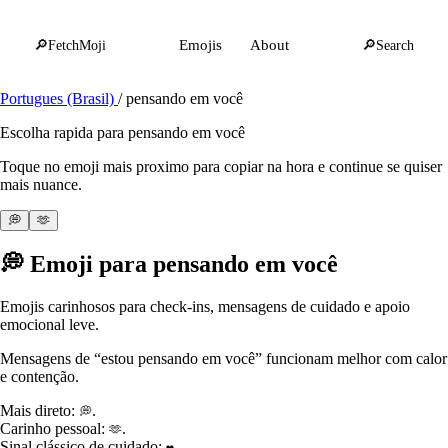
🔎
FetchMoji
Emojis
About
🔎
Search
Portugues (Brasil)
/
pensando em você
Escolha rapida para pensando em você
Toque no emoji mais proximo para copiar na hora e continue se quiser
mais nuance.
💭
🫶
💭
Emoji para pensando em você
Emojis carinhosos para check-ins, mensagens de cuidado e apoio
emocional leve.
Mensagens de “estou pensando em você” funcionam melhor com calor
e contenção.
Mais direto:
.
💭
Carinho pessoal:
.
🫶
Sinal clássico de cuidado:
.
❤️