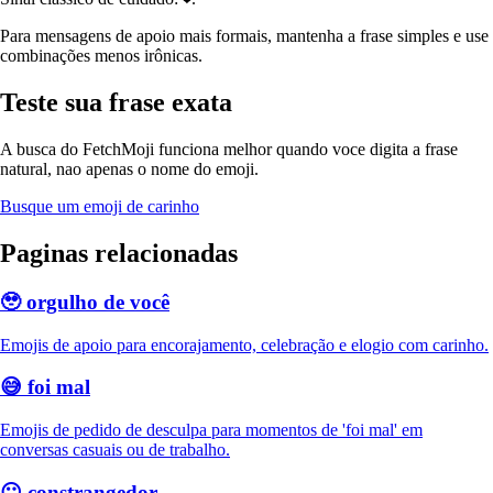
Para mensagens de apoio mais formais, mantenha a frase simples e use
combinações menos irônicas.
Teste sua frase exata
A busca do FetchMoji funciona melhor quando voce digita a frase
natural, nao apenas o nome do emoji.
Busque um emoji de carinho
Paginas relacionadas
🥹
orgulho de você
Emojis de apoio para encorajamento, celebração e elogio com carinho.
😅
foi mal
Emojis de pedido de desculpa para momentos de 'foi mal' em
conversas casuais ou de trabalho.
😶
constrangedor